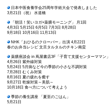
日本中医食養学会25周年学術大会で発表しました
3月21日（祝） 水道橋
「朝活！笑いヨガ×薬膳モーニング」 月1回
4月3日 5月15日 6月5日 7月3日 8月28日
9月18日 10月16日 11月13日
NHK「おひるのクローバー」出演 4月22日
春のお弁当レシピ 文旦タルタルのチキン南蛮
薬膳座談会 in 蔦屋書店3F「子育て支援センターママン
4月26日 紫外線対策
5月24日 5月病など今の季節の小さな不調対策
7月28日 むくみ対策
8月16日 夏の疲れを癒す
9月27日 乾燥対策～美肌～
10月18日 食べ方について考えよう
季節の養生講座 「夏至のごはん」
5月21日