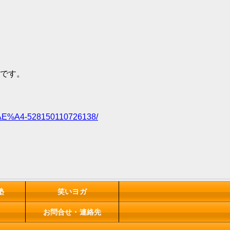
です。
AE%A4-528150110726138/
塾
笑いヨガ
お問合せ・連絡先