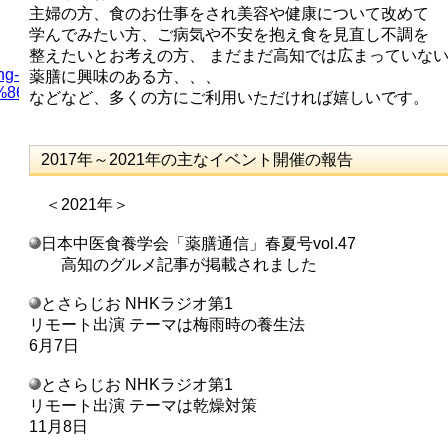
主婦の方、食のお仕事をされ美容や健康について改めて
学んでみたい方、ご病気や不安を抱え食を見直し不調を
整えたいとお考えの方、 まだまだ高知では広まっていな
ng-
薬膳に興味のある方、、、
8%86%B3%E6%95%99%E5%AE%A4-
などなど、多くの方にご利用いただければ嬉しいです。
2017年～2021年の主なイベント開催の報告
＜2021年＞
日本中医食養学会「薬膳通信」春夏号vol.47
高知のグルメ記事が掲載されました
とさらじお NHKラジオ第1
リモート出演 テーマは梅雨時の養生法
6月7日
とさらじお NHKラジオ第1
リモート出演 テーマは乾燥対策
11月8日