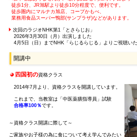
徒歩1分、
JR旭駅より徒歩10分程度で、便利です。
徒歩圏内にマルナカ旭店、コープかもべ、
業務用食品スーパー鴨部(サンプラザ)などがあります。
次回の
ラジオNHK第1「とさらじお」
2026年3月30日（月）出演しました
4月5日（日）までNHK「らじるらじる」よりご視聴い
開講中
四国初の
資格クラス
2014年7月より、資格クラスを開講しています。
これまで、当教室は「中医薬膳指導員」試験
合格率100％
です。
～資格クラス開講に際して～
ご家族やお子様の為に食について考え学んでみたい