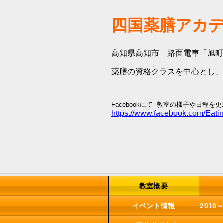
四国薬膳アカデミ
高知県高知市 路面電車「旭町
薬膳の資格クラスを中心とし、
Facebookにて 教室の様子や日程を
https://www.facebook.com
教室概要
イベント情報
2010