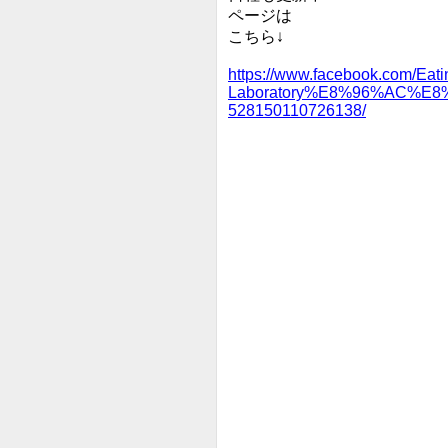
ページは
こちら↓
https://www.facebook.com/Eati
Laboratory%E8%96%AC%E
528150110726138/