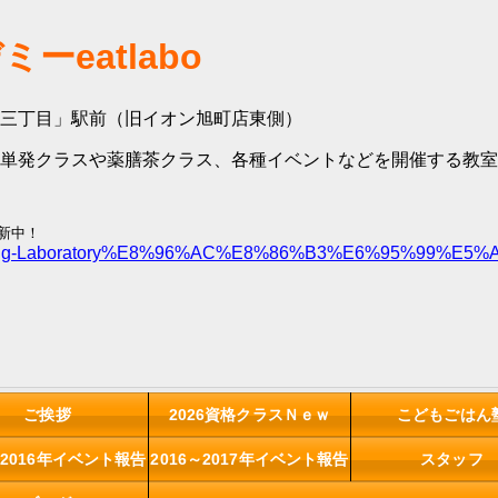
ーeatlabo
三丁目」駅前（旧イオン旭町店東側）
単発クラスや薬膳茶クラス、各種イベントなどを開催する教室
更新中！
/Eating-Laboratory%E8%96%AC%E8%86%B3%E6%95%99%E5%
ご挨拶
2026資格クラスＮｅｗ
こどもごはん
～2016年イベント報告
2016～2017年イベント報告
スタッフ