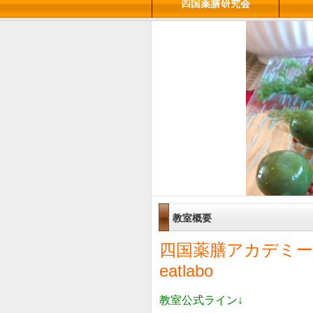
四国薬膳研究会
教室概要
四国薬膳アカデミー
eatlabo
教室公式ライン↓